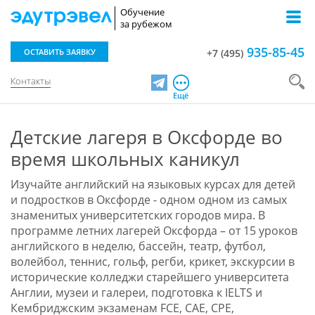
Обучение
за рубежом
935-85-45
ОСТАВИТЬ ЗАЯВКУ
+7 (495)
Контакты
Telegram
Ещё
Детские лагеря в Оксфорде во
время школьных каникул
Изучайте английский на языковых курсах для детей
и подростков в Оксфорде - одном одном из самых
знаменитых университетских городов мира. В
программе летних лагерей Оксфорда – от 15 уроков
английского в неделю, бассейн, театр, футбол,
волейбол, теннис, гольф, регби, крикет, экскурсии в
исторические колледжи старейшего университета
Англии, музеи и галереи, подготовка к IELTS и
Кембриджским экзаменам FCE, CAE, CPE
,