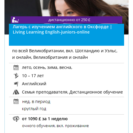
дистанционно от 250 £
Лагерь с изучением английского в Оксфорде |
Living Learning English-juniors-online
по всей Великобритании, вкл. Шотландию и Уэльс,
и онлайн, Великобритания и онлайн
лето
,
осень
,
зима
,
весна
,
10 – 17 лет
Английский
Семья преподавателя, Дистанционное обучение
от 1090 £ за 1 неделю