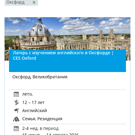
Оксфорд
✖
Лагерь с изучением английского в Оксфорде |
CES Oxford
Оксфорд, Великобритания
лето
,
12 – 17 лет
Английский
Семья, Резиденция
2-4
15 июня — 14 августа 2026