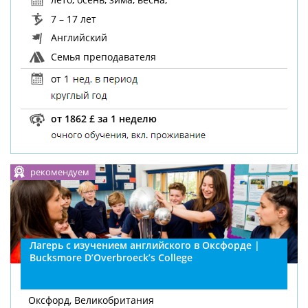
7 – 17 лет
Английский
Семья преподавателя
от 1
от 1862 £ за 1 неделю
рекомендуем
Лагерь с изучением английского в Оксфорде |
Bucksmore D’Overbroeck’s College
Оксфорд, Великобритания