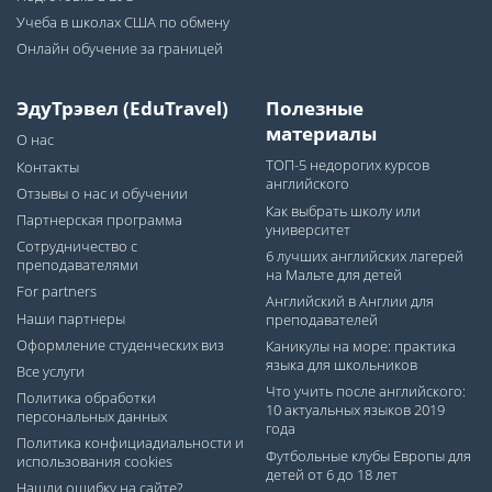
Учеба в школах США по обмену
Онлайн обучение за границей
ЭдуТрэвел (EduTravel)
Полезные
материалы
О нас
ТОП-5 недорогих курсов
Контакты
английского
Отзывы о нас и обучении
Как выбрать школу или
Партнерская программа
университет
Сотрудничество с
6 лучших английских лагерей
преподавателями
на Мальте для детей
For partners
Английский в Англии для
Наши партнеры
преподавателей
Оформление студенческих виз
Каникулы на море: практика
языка для школьников
Все услуги
Что учить после английского:
Политика обработки
10 актуальных языков 2019
персональных данных
года
Политика конфициадиальности и
Футбольные клубы Европы для
использования cookies
детей от 6 до 18 лет
Нашли ошибку на сайте?