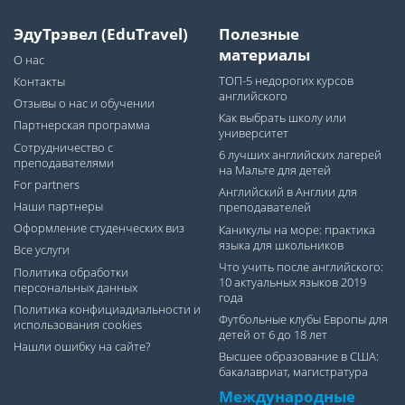
ЭдуТрэвел (EduTravel)
Полезные
материалы
О нас
ТОП-5 недорогих курсов
Контакты
английского
Отзывы о нас и обучении
Как выбрать школу или
Партнерская программа
университет
Сотрудничество с
6 лучших английских лагерей
преподавателями
на Мальте для детей
For partners
Английский в Англии для
Наши партнеры
преподавателей
Оформление студенческих виз
Каникулы на море: практика
языка для школьников
Все услуги
Что учить после английского:
Политика обработки
10 актуальных языков 2019
персональных данных
года
Политика конфициадиальности и
Футбольные клубы Европы для
использования cookies
детей от 6 до 18 лет
Нашли ошибку на сайте?
Высшее образование в США:
бакалавриат, магистратура
Международные