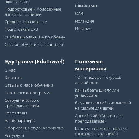
школьников
Швейцария
Подростковые и молодежные
ОАЭ
лагеря за границей
Ирландия
Среднее образование
Испания
Подготовка в ВУЗ
Учеба в школах США по обмену
Онлайн обучение за границей
ЭдуТрэвел (EduTravel)
Полезные
материалы
О нас
ТОП-5 недорогих курсов
Контакты
английского
Отзывы о нас и обучении
Как выбрать школу или
Партнерская программа
университет
Сотрудничество с
6 лучших английских лагерей
преподавателями
на Мальте для детей
For partners
Английский в Англии для
Наши партнеры
преподавателей
Оформление студенческих виз
Каникулы на море: практика
языка для школьников
Все услуги