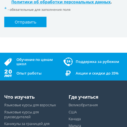
Политики об обработки персональных данных
.
- обязательные для заполнения поля
Отправить
Обучение по ценам
Поддержка за рубежом
школ
Опыт работы
Акции и скидки до 35%
Что изучать
Где учиться
Языковые курсы для взрослых
Великобритания
Языковые курсы для
США
руководителей
Канада
Каникулы за границей для
Мальта