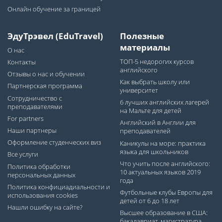
Онлайн обучение за границей
ЭдуТрэвел (EduTravel)
Полезные
материалы
О нас
ТОП-5 недорогих курсов
Контакты
английского
Отзывы о нас и обучении
Как выбрать школу или
Партнерская программа
университет
Сотрудничество с
6 лучших английских лагерей
преподавателями
на Мальте для детей
For partners
Английский в Англии для
Наши партнеры
преподавателей
Оформление студенческих виз
Каникулы на море: практика
языка для школьников
Все услуги
Что учить после английского:
Политика обработки
10 актуальных языков 2019
персональных данных
года
Политика конфициадиальности и
Футбольные клубы Европы для
использования cookies
детей от 6 до 18 лет
Нашли ошибку на сайте?
Высшее образование в США:
бакалавриат, магистратура