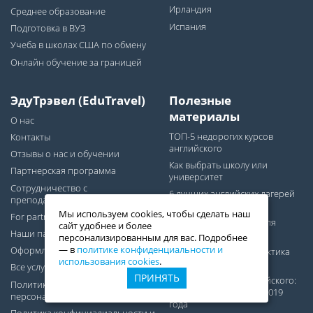
Ирландия
Среднее образование
Испания
Подготовка в ВУЗ
Учеба в школах США по обмену
Онлайн обучение за границей
ЭдуТрэвел (EduTravel)
Полезные
материалы
О нас
ТОП-5 недорогих курсов
Контакты
английского
Отзывы о нас и обучении
Как выбрать школу или
Партнерская программа
университет
Сотрудничество с
6 лучших английских лагерей
преподавателями
на Мальте для детей
Мы используем cookies, чтобы сделать наш
For partners
Английский в Англии для
сайт удобнее и более
Наши партнеры
преподавателей
персонализированным для вас. Подробнее
— в
политике конфиденциальности и
Оформление студенческих виз
Каникулы на море: практика
использования cookies
.
языка для школьников
Все услуги
ПРИНЯТЬ
Что учить после английского:
Политика обработки
10 актуальных языков 2019
персональных данных
года