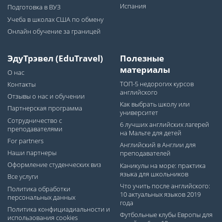
Испания
Подготовка в ВУЗ
Учеба в школах США по обмену
Онлайн обучение за границей
ЭдуТрэвел (EduTravel)
Полезные
материалы
О нас
ТОП-5 недорогих курсов
Контакты
английского
Отзывы о нас и обучении
Как выбрать школу или
Партнерская программа
университет
Сотрудничество с
6 лучших английских лагерей
преподавателями
на Мальте для детей
For partners
Английский в Англии для
Наши партнеры
преподавателей
Оформление студенческих виз
Каникулы на море: практика
языка для школьников
Все услуги
Что учить после английского:
Политика обработки
10 актуальных языков 2019
персональных данных
года
Политика конфициадиальности и
Футбольные клубы Европы для
использования cookies