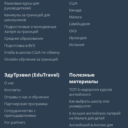
Языковые курсы для
США
руководителей
Канада
Каникулы за границей для
Мальта
школьников
Швейцария
Подростковые и молодежные
ОАЭ
лагеря за границей
Ирландия
Среднее образование
Испания
Подготовка в ВУЗ
Учеба в школах США по обмену
Онлайн обучение за границей
ЭдуТрэвел (EduTravel)
Полезные
материалы
О нас
ТОП-5 недорогих курсов
Контакты
английского
Отзывы о нас и обучении
Как выбрать школу или
Партнерская программа
университет
Сотрудничество с
6 лучших английских лагерей
преподавателями
на Мальте для детей
For partners
Английский в Англии для