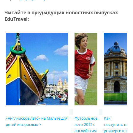
Читайте в предыдущих новостных выпусках
EduTravel:
«Английское лето» на Мальте для
Футбольное
Как
детей и взрослых
>
лето-2015 с
поступить в
английским
университет