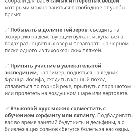
Собрали для вас
6 самых интересных вещей
,
которыми можно заняться в свободное от учебы
время:
✅
Побывать в долине гейзеров
, съездить на
экскурсию на действующий вулкан, искупаться в
водах разноцветных озер и позагорать на черном
песке одного из тихоокеанских пляжей.
✅
Принять участие в увлекательной
экспедиции
, например, подняться на ледник
Франца-Иосифа, сходить в конный поход,
сплавиться по горной реке, прыгнуть с парашютом
или пролететь на воздушном шаре или вертолете.
✅
Языковой курс можно совместить с
обучением серфингу или яхтингу
. Подбадривать
вас во время занятий будут киты и дельфины, а с
близлежащих холмов сбегутся болеть за вас овцы.