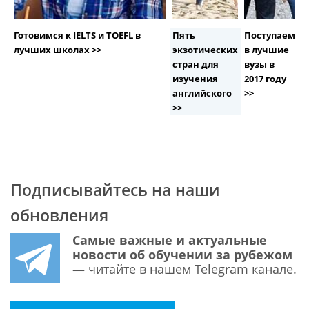
Готовимся к IELTS и TOEFL в
Пять
Поступаем
лучших школах >>
экзотических
в лучшие
стран для
вузы в
изучения
2017 году
английского
>>
>>
Подписывайтесь на наши
обновления
Самые важные и актуальные
новости об обучении за рубежом
—
читайте в нашем Telegram канале.