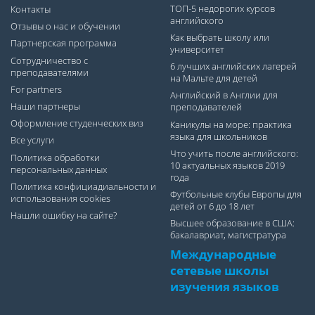
ТОП-5 недорогих курсов
Контакты
английского
Отзывы о нас и обучении
Как выбрать школу или
Партнерская программа
университет
Сотрудничество с
6 лучших английских лагерей
преподавателями
на Мальте для детей
For partners
Английский в Англии для
Наши партнеры
преподавателей
Оформление студенческих виз
Каникулы на море: практика
языка для школьников
Все услуги
Что учить после английского:
Политика обработки
10 актуальных языков 2019
персональных данных
года
Политика конфициадиальности и
Футбольные клубы Европы для
использования cookies
детей от 6 до 18 лет
Нашли ошибку на сайте?
Высшее образование в США:
бакалавриат, магистратура
Международные
сетевые школы
изучения языков