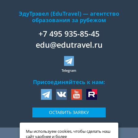
ЭдуТрэвел (EduTravel) — агентство
образования за рубежом
+7 495 935-85-45
edu@edutravel.ru
Telegram
Присоединяйтесь к нам:
ОСТАВИТЬ ЗАЯВКУ
Мы используем cookies, чтобы сделать наш
109044
,
Россия
,
Москва
,
сайт удобнее и более
ул. Воронцовская, д. 20,