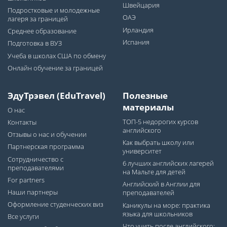
Швейцария
Подростковые и молодежные
ОАЭ
лагеря за границей
Ирландия
Среднее образование
Испания
Подготовка в ВУЗ
Учеба в школах США по обмену
Онлайн обучение за границей
ЭдуТрэвел (EduTravel)
Полезные
материалы
О нас
ТОП-5 недорогих курсов
Контакты
английского
Отзывы о нас и обучении
Как выбрать школу или
Партнерская программа
университет
Сотрудничество с
6 лучших английских лагерей
преподавателями
на Мальте для детей
For partners
Английский в Англии для
Наши партнеры
преподавателей
Оформление студенческих виз
Каникулы на море: практика
языка для школьников
Все услуги
Что учить после английского: