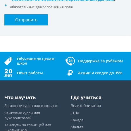
- обязательные для заполнения поля
Отправить
Обучение по ценам
Поддержка за рубежом
школ
Опыт работы
Акции и скидки до 35%
Что изучать
Где учиться
Языковые курсы для взрослых
Великобритания
Языковые курсы для
США
руководителей
Канада
Каникулы за границей для
Мальта
школьников