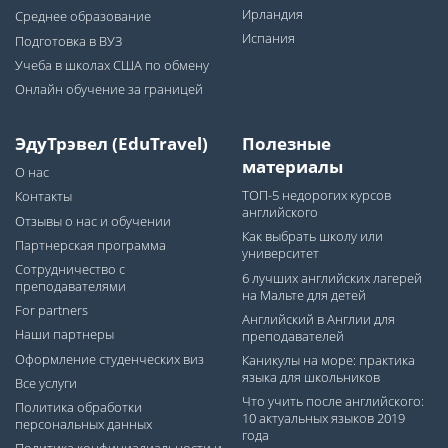
Ирландия
Среднее образование
Испания
Подготовка в ВУЗ
Учеба в школах США по обмену
Онлайн обучение за границей
ЭдуТрэвел (EduTravel)
Полезные
материалы
О нас
ТОП-5 недорогих курсов
Контакты
английского
Отзывы о нас и обучении
Как выбрать школу или
Партнерская программа
университет
Сотрудничество с
6 лучших английских лагерей
преподавателями
на Мальте для детей
For partners
Английский в Англии для
Наши партнеры
преподавателей
Оформление студенческих виз
Каникулы на море: практика
языка для школьников
Все услуги
Что учить после английского:
Политика обработки
10 актуальных языков 2019
персональных данных
года