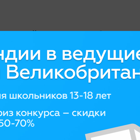
дписывайтесь на наши обновления
Самые важные и актуальные
новости об обучении за рубежом
—
читайте в нашем Telegram
канале.
КРЫТЬ TELEGRAM-КАНАЛ
уй за EduTravel в соцсетях —
В
🔥
💰
ые
и
новости:
р