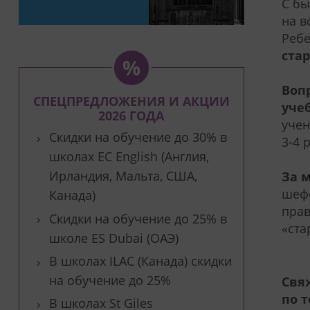
С бы
на в
Ребе
ста
Воп
СПЕЦПРЕДЛОЖЕНИЯ И АКЦИИ
уче
2026 ГОДА
учен
Скидки на обучение до 30% в
3-4 
школах EC English (Англия,
Ирландия, Мальта, США,
За 
шефс
Канада)
прав
Скидки на обучение до 25% в
«ста
школе ES Dubai (ОАЭ)
В школах ILAC (Канада) скидки
на обучение до 25%
Свя
по 
В школах St Giles