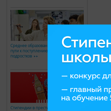
По
Среднее образование за рубежом: два
пути к поступлению в вуз для
подростков
ОТ
След
сам
Стипендии в престижный творческий