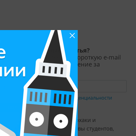
Понравилась статья?
Подпишитесь на короткую e-mail
рассылку про обучение за
рубежом.
Я согласен с
политикой конфиденциальности
ПОДПИСАТЬСЯ
ремя чтения – 2 минуты: лайфхаки и
екомендации экспертов, отзывы студентов,