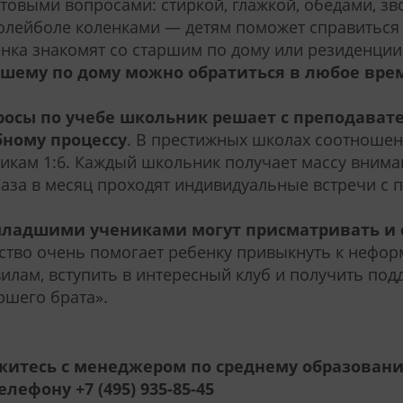
товыми вопросами: стиркой, глажкой, обедами, з
олейболе коленками — детям поможет справиться
нка знакомят со старшим по дому или резиденции
ршему по дому можно обратиться в любое врем
росы по учебе школьник решает с преподават
бному процессу
. В престижных школах соотношен
икам 1:6. Каждый школьник получает массу вниман
раза в месяц проходят индивидуальные встречи с 
младшими учениками могут присматривать и
тво очень помогает ребенку привыкнуть к неф
илам, вступить в интересный клуб и получить под
ршего брата».
житесь с менеджером по среднему образован
телефону
+7 (495) 935-85-45