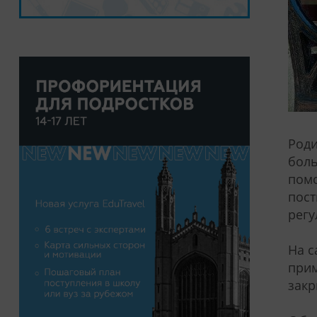
Роди
боль
помо
пост
регу
На с
прим
закр