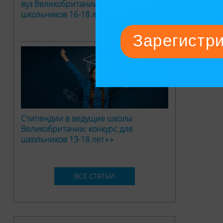
вуз Великобритании: конкурс для
школьников 16-18 лет
Стипендии в ведущие школы
Великобритании: конкурс для
школьников 13-18 лет
ВСЕ СТАТЬИ