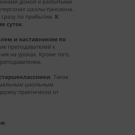
вонками домой и разбитыми
 персонал школы-пансиона.
 сразу по прибытии.
К
я суток
.
елем и наставником по
ие преподавателей к
ия на уроках. Кроме того,
преподавателем.
 старшеклассники
. Такое
ормальным школьным
держку практически от
ию