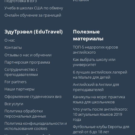
Подготовка в ВУЗ
Учеба в школах США по обмену
Онлайн обучение за границей
ЭдуТрэвел (EduTravel)
Полезные
материалы
О нас
ТОП-5 недорогих курсов
Контакты
английского
Отзывы о нас и обучении
Как выбрать школу или
Партнерская программа
университет
Сотрудничество с
6 лучших английских лагерей
преподавателями
на Мальте для детей
For partners
Английский в Англии для
Наши партнеры
преподавателей
Оформление студенческих виз
Каникулы на море: практика
языка для школьников
Все услуги
Что учить после английского:
Политика обработки
10 актуальных языков 2019
персональных данных
года
Политика конфициадиальности и
Футбольные клубы Европы для
использования cookies
детей от 6 до 18 лет