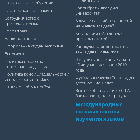
английского
Отзывы о нас и обучении
Как выбрать школу или
Партнерская программа
университет
Сотрудничество с
6 лучших английских лагерей
преподавателями
на Мальте для детей
For partners
Английский в Англии для
Наши партнеры
преподавателей
Оформление студенческих виз
Каникулы на море: практика
языка для школьников
Все услуги
Что учить после английского:
Политика обработки
10 актуальных языков 2019
персональных данных
года
Политика конфициадиальности и
Футбольные клубы Европы для
использования cookies
детей от 6 до 18 лет
Нашли ошибку на сайте?
Высшее образование в США:
бакалавриат, магистратура
Международные
сетевые школы
изучения языков