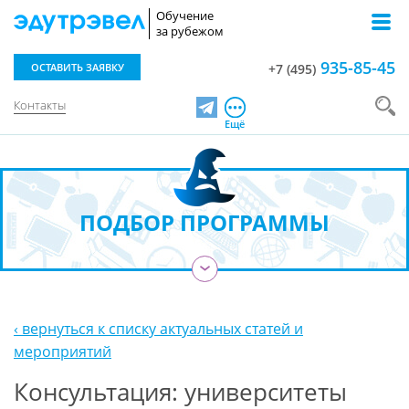
Обучение
за рубежом
935-85-45
ОСТАВИТЬ ЗАЯВКУ
+7 (495)
Контакты
Telegram
Ещё
ПОДБОР ПРОГРАММЫ
›
‹ вернуться к списку актуальных статей и
мероприятий
Консультация: университеты