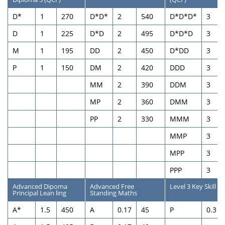
D*
1
270
D*D*
2
540
D*D*D*
3
D
1
225
D*D
2
495
D*D*D
3
M
1
195
DD
2
450
D*DD
3
P
1
150
DM
2
420
DDD
3
MM
2
390
DDM
3
MP
2
360
DMM
3
PP
2
330
МММ
3
MMP
3
MPP
3
PPP
3
Advanced Dipoma
Advanced Free
Level 3 Key Skill
Principal Lean ling
Standing Maths
A*
1.5
450
A
0.17
45
P
0.3