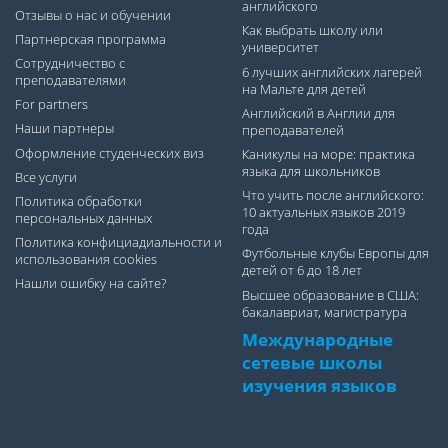
английского
Отзывы о нас и обучении
Как выбрать школу или
Партнерская программа
университет
Сотрудничество с
6 лучших английских лагерей
преподавателями
на Мальте для детей
For partners
Английский в Англии для
Наши партнеры
преподавателей
Оформление студенческих виз
Каникулы на море: практика
языка для школьников
Все услуги
Что учить после английского:
Политика обработки
10 актуальных языков 2019
персональных данных
года
Политика конфициадиальности и
Футбольные клубы Европы для
использования cookies
детей от 6 до 18 лет
Нашли ошибку на сайте?
Высшее образование в США:
бакалавриат, магистратура
Международные
сетевые школы
изучения языков