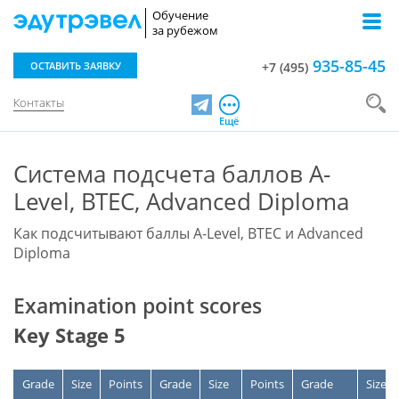
Обучение
за рубежом
935-85-45
ОСТАВИТЬ ЗАЯВКУ
+7 (495)
Контакты
Telegram
Ещё
Система подсчета баллов A-
Level, BTEC, Advanced Diploma
Как подсчитывают баллы A-Level, BTEC и Advanced
Diploma
Examination point scores
Key Stage 5
Grade
Size
Points
Grade
Size
Points
Grade
Size