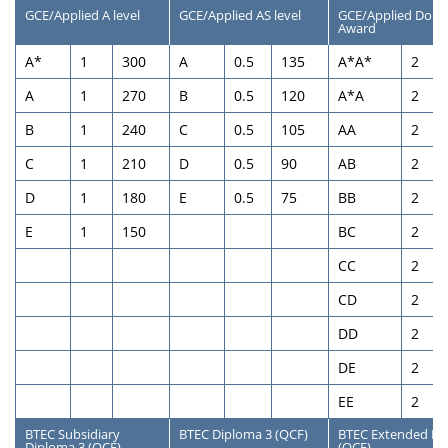
GCE/Applied A level
GCE/Applied AS level
GCE/Applied Doub
Award
A*
1
300
A
0.5
135
A*A*
2
A
1
270
В
0.5
120
A*A
2
В
1
240
С
0.5
105
AA
2
С
1
210
D
0.5
90
AB
2
D
1
180
E
0.5
75
BB
2
E
1
150
ВС
2
CC
2
CD
2
DD
2
DE
2
EE
2
BTEC Subsidiary
BTEC Diploma
3
(QCF)
BTEC Extended D
Diploma
3
(QCF)
(QCF)