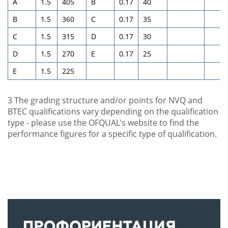
A
1.5
405
В
0.17
40
В
1.5
360
С
0.17
35
С
1.5
315
D
0.17
30
D
1.5
270
E
0.17
25
E
1.5
225
3
The grading structure and/or points for NVQ and
BTEC qualifications vary depending on the qualification
type - please use the OFQUAL's website to find the
performance figures for a specific type of qualification.