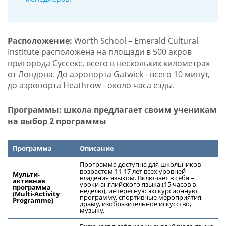
Расположение:
Worth School – Emerald Cultural
Institute расположена на площади в 500 акров
пригорода Суссекс, всего в нескольких километрах
от Лондона. До аэропорта Gatwick - всего 10 минут,
до аэропорта Heathrow - около часа езды.
Программы: школа предлагает своим ученикам
на выбор 2 программы
Программа
Описание
Программа доступна для школьников
возрастом 11-17 лет всех уровней
Мульти-
владения языком. Включает в себя –
активная
уроки английского языка (15 часов в
программа
неделю), интересную экскурсионную
(Multi-Activity
программу, спортивные мероприятия,
Programme)
драму, изобразительное искусство,
музыку.