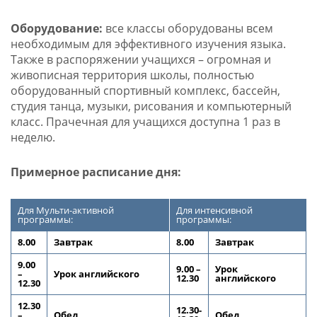
Оборудование:
все классы оборудованы всем
необходимым для эффективного изучения языка.
Также в распоряжении учащихся – огромная и
живописная территория школы, полностью
оборудованный спортивный комплекс, бассейн,
студия танца, музыки, рисования и компьютерный
класс. Прачечная для учащихся доступна 1 раз в
неделю.
Примерное расписание дня:
Для Мульти-активной
Для интенсивной
программы:
программы:
8.00
Завтрак
8.00
Завтрак
9.00
9.00 –
Урок
–
Урок английского
12.30
английского
12.30
12.30
12.30-
–
Обед
Обед