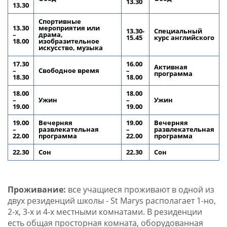
13.30
13.30
Спортивные
13.30
мероприятия или
13.30-
Специальный
–
драма,
15.45
курс английского
18.00
изобразительное
искусство, музыка
17.30
16.00
Активная
–
Свободное время
–
программа
18.30
18.00
18.00
18.00
–
Ужин
–
Ужин
19.00
19.00
19.00
Вечерняя
19.00
Вечерняя
–
развлекательная
–
развлекательная
22.00
программа
22.00
программа
22.30
Сон
22.30
Сон
Проживание:
все учащиеся проживают в одной из
двух резиденций школы - St Marys располагает 1-но,
2-х, 3-х и 4-х местными комнатами. В резиденции
есть общая просторная комната, оборудованная