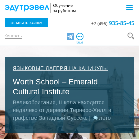
Обучение
за рубежом
935-85-45
ОСТАВИТЬ ЗАЯВКУ
+7 (495)
Контакты
Telegram
Ещё
ЯЗЫКОВЫЕ ЛАГЕРЯ НА КАНИКУЛЫ
Worth School – Emerald
Cultural Institute
Великобритания, Школа находится
недалеко от деревни Тернерс-Хилл в
графстве Западный Суссекс |
лето