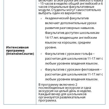
Включает в себя уроки английского языка
- 15 часов в неделю общий английский и 6
часов специальные факультативные
модули. Студенты могут самостоятельно
выбрать один из вариантов:
Академический факультатив
включает дополнительные уроки
развития разговорных навыков.
Факультатив доступен школьникам
14-17 лет, владеющим английским
языком на хорошем, среднем
Интенсивная
уровне.
программа
Факультатив с уроками гольфа –
(IntensiveCourse)
рассчитан для школьников 11-17 лет с
любым уровнем владения языком.
Факультатив с уроками фехтования –
рассчитан для школьников 11-17 лет с
любым уровнем владения языком.
В программу включено 2
послеобеденные экскурсии и одна
экскурсия на целый день в неделю.
Каждый вечер для школьников
организуется развлекательная
программа.