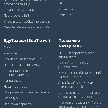
ОАЭ
лагеря за границей
Ирландия
Среднее образование
Испания
Подготовка в ВУЗ
Учеба в школах США по обмену
Онлайн обучение за границей
ЭдуТрэвел (EduTravel)
Полезные
материалы
О нас
ТОП-5 недорогих курсов
Контакты
английского
Отзывы о нас и обучении
Как выбрать школу или
Партнерская программа
университет
Сотрудничество с
6 лучших английских лагерей
преподавателями
на Мальте для детей
For partners
Английский в Англии для
Наши партнеры
преподавателей
Оформление студенческих виз
Каникулы на море: практика
языка для школьников
Все услуги
Что учить после английского:
Политика обработки
10 актуальных языков 2019