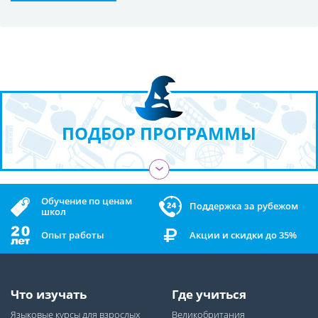
ПОДБОР ПРОГРАММЫ
›
Обучение по ценам
Поддержка за рубежом
школ
Опыт работы
Акции и скидки до 35%
Что изучать
Где учиться
Языковые курсы для взрослых
Великобритания