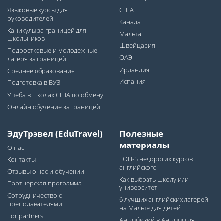
Языковые курсы для
США
руководителей
Канада
Каникулы за границей для
Мальта
школьников
Швейцария
Подростковые и молодежные
ОАЭ
лагеря за границей
Ирландия
Среднее образование
Испания
Подготовка в ВУЗ
Учеба в школах США по обмену
Онлайн обучение за границей
ЭдуТрэвел (EduTravel)
Полезные
материалы
О нас
ТОП-5 недорогих курсов
Контакты
английского
Отзывы о нас и обучении
Как выбрать школу или
Партнерская программа
университет
Сотрудничество с
6 лучших английских лагерей
преподавателями
на Мальте для детей
For partners
Английский в Англии для