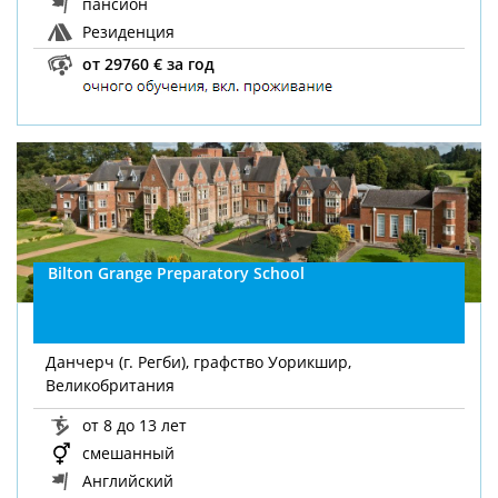
пансион
Резиденция
от 29760 € за год
Bilton Grange Preparatory School
Данчерч (г. Регби), графство Уорикшир,
Великобритания
от 8 до 13 лет
смешанный
Английский