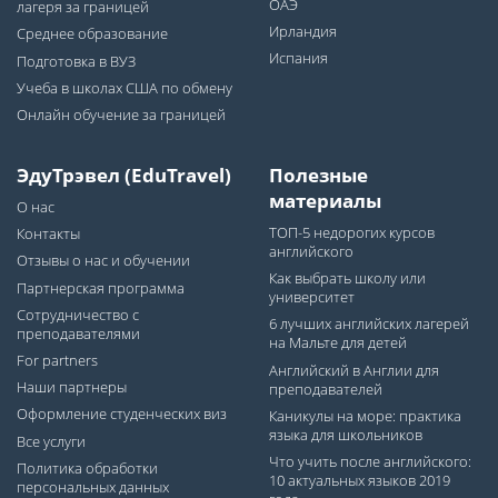
ОАЭ
лагеря за границей
Ирландия
Среднее образование
Испания
Подготовка в ВУЗ
Учеба в школах США по обмену
Онлайн обучение за границей
ЭдуТрэвел (EduTravel)
Полезные
материалы
О нас
ТОП-5 недорогих курсов
Контакты
английского
Отзывы о нас и обучении
Как выбрать школу или
Партнерская программа
университет
Сотрудничество с
6 лучших английских лагерей
преподавателями
на Мальте для детей
For partners
Английский в Англии для
Наши партнеры
преподавателей
Оформление студенческих виз
Каникулы на море: практика
языка для школьников
Все услуги
Что учить после английского:
Политика обработки
10 актуальных языков 2019
персональных данных