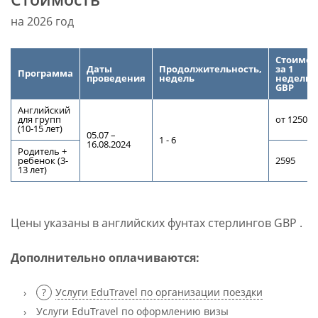
на 2026 год
Стоимос
Даты
Продолжительность,
за 1
Программа
проведения
недель
неделю,
GBP
Английский
для групп
от 1250
(
10-15
лет)
05.07 –
1 - 6
16.08.2024
Родитель +
ребенок (
3-
2595
13
лет)
Цены указаны в английских фунтах стерлингов GBP .
Дополнительно оплачиваются:
Услуги EduTravel по организации поездки
Услуги EduTravel по оформлению визы