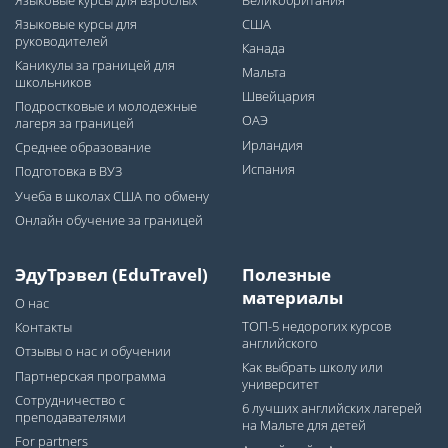
Языковые курсы для взрослых
Великобритания
Языковые курсы для
США
руководителей
Канада
Каникулы за границей для
Мальта
школьников
Швейцария
Подростковые и молодежные
ОАЭ
лагеря за границей
Ирландия
Среднее образование
Испания
Подготовка в ВУЗ
Учеба в школах США по обмену
Онлайн обучение за границей
ЭдуТрэвел (EduTravel)
Полезные
материалы
О нас
ТОП-5 недорогих курсов
Контакты
английского
Отзывы о нас и обучении
Как выбрать школу или
Партнерская программа
университет
Сотрудничество с
6 лучших английских лагерей
преподавателями
на Мальте для детей
For partners