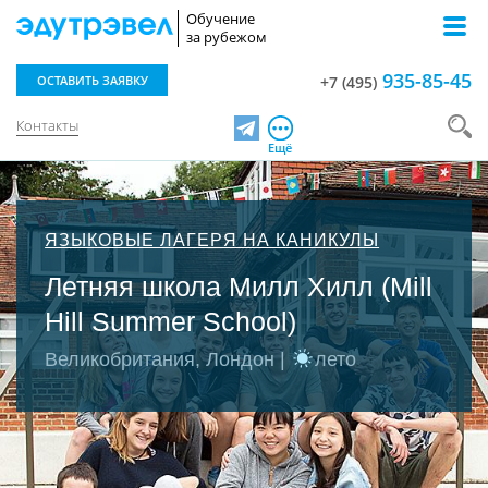
Обучение
за рубежом
935-85-45
ОСТАВИТЬ ЗАЯВКУ
+7 (495)
Контакты
Telegram
Ещё
ЯЗЫКОВЫЕ ЛАГЕРЯ НА КАНИКУЛЫ
Летняя школа Милл Хилл (Mill
Hill Summer School)
Великобритания, Лондон |
лето