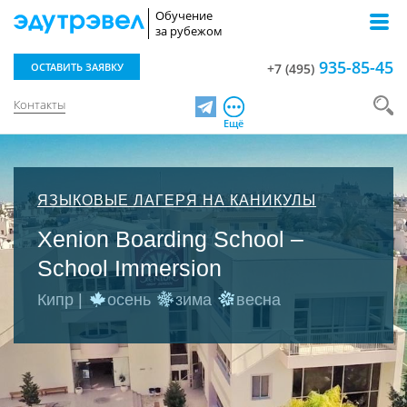
Обучение
за рубежом
935-85-45
ОСТАВИТЬ ЗАЯВКУ
+7 (495)
Контакты
Telegram
Ещё
ЯЗЫКОВЫЕ ЛАГЕРЯ НА КАНИКУЛЫ
Xenion Boarding School –
School Immersion
Кипр |
осень
зима
весна