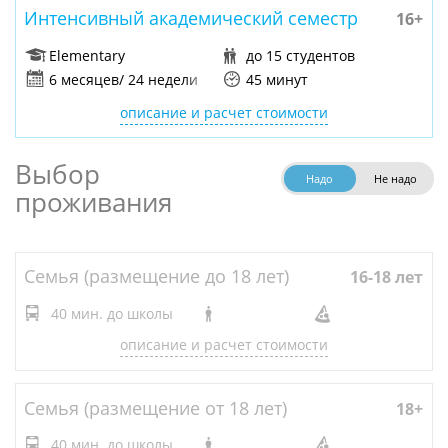
Интенсивный академический семестр
16+
В понедельник новые студенты проходят
тестирование для распределения по группам,
Elementary
до 15 студентов
получают вводную информацию о школе и
6 месяцев/ 24 недели
45 минут
обучении, расписание, а также идут на пешеходную
описание и расчет стоимости
прогулку по окрестным кварталам со школьным
гидом.
Выбор
Надо
Не надо
В первый день необходимо принести документы
проживания
Каплан, паспорт, визу, ручку и бумагу.
»
Экскурсии и развлечения
Семья (размещение до 18 лет)
16-18 лет
Экскурсионная и развлекательная программа
40 мин. до школы
знакомит студентов с великолепной природой и
описание и расчет стоимости
достопримечательностями Перта и окрестностей.
Примерный список экскурсий и мероприятий по
Семья (размещение от 18 лет)
18+
выбору:
40 мин. до школы