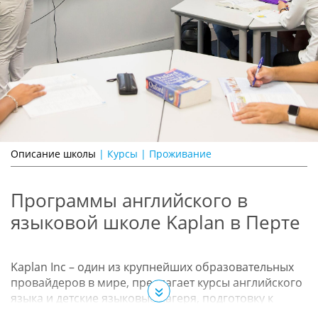
Описание школы
|
Курсы
|
Проживание
Программы английского в
языковой школе Kaplan в Перте
Kaplan Inc – один из крупнейших образовательных
провайдеров в мире, предлагает курсы английского
»
языка и детские языковые лагеря, подготовку к
поступлению в англоязычные вузы, высшее