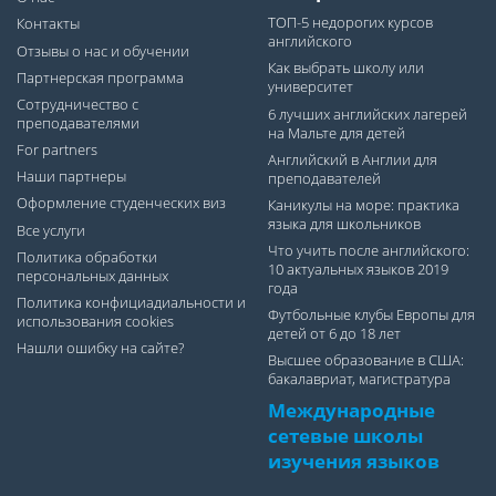
ТОП-5 недорогих курсов
Контакты
английского
Отзывы о нас и обучении
Как выбрать школу или
Партнерская программа
университет
Сотрудничество с
6 лучших английских лагерей
преподавателями
на Мальте для детей
For partners
Английский в Англии для
Наши партнеры
преподавателей
Оформление студенческих виз
Каникулы на море: практика
языка для школьников
Все услуги
Что учить после английского:
Политика обработки
10 актуальных языков 2019
персональных данных
года
Политика конфициадиальности и
Футбольные клубы Европы для
использования cookies
детей от 6 до 18 лет
Нашли ошибку на сайте?
Высшее образование в США:
бакалавриат, магистратура
Международные
сетевые школы
изучения языков