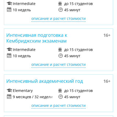
Партнерские отношения с австралийскими вузами,
Intermediate
до 15 студентов
которые принимают языковые сертификаты Kaplan
10 недель
45 минут
вместо IELTS или Кембриджского сертификата.
описание и расчет стоимости
Персонал школы говорит на французском, испанском,
португальском языках и фарси.
Интенсивная подготовка к
16+
Кембриджским экзаменам
Инфраструктура
Intermediate
до 15 студентов
Инфраструктура школы Kaplan Perth включает:
10 недель
45 минут
17 учебных аудиторий, оборудованных
описание и расчет стоимости
кондиционерами и обогревателями, электронными
досками;
Интенсивный академический год
16+
компьютерную лабораторию и мультимедиа-центр;
библиотеку;
Elementary
до 15 студентов
9 месяцев / 32 недели
45 минут
учебный центр для самостоятельных занятий;
общую гостиную для отдыха;
описание и расчет стоимости
доступ в Интернет на всей территории школы.