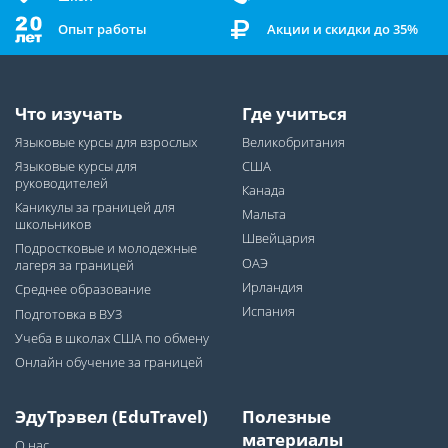
Опыт работы
Акции и скидки до 35%
Что изучать
Где учиться
Языковые курсы для взрослых
Великобритания
Языковые курсы для
США
руководителей
Канада
Каникулы за границей для
Мальта
школьников
Швейцария
Подростковые и молодежные
ОАЭ
лагеря за границей
Ирландия
Среднее образование
Испания
Подготовка в ВУЗ
Учеба в школах США по обмену
Онлайн обучение за границей
ЭдуТрэвел (EduTravel)
Полезные
материалы
О нас