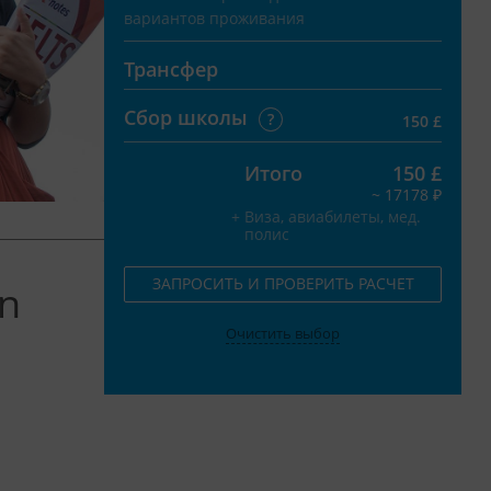
вариантов проживания
Трансфер
Сбор школы
?
150 £
Итого
150 £
~ 17178 ₽
+
Виза, авиабилеты, мед.
полис
ЗАПРОСИТЬ И ПРОВЕРИТЬ РАСЧЕТ
n
Очистить выбор