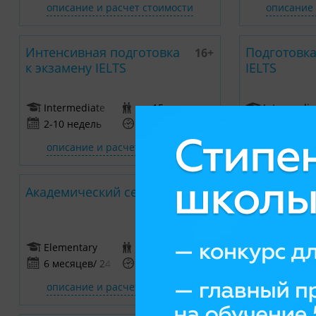
описание и расчет стоимости
описание 
Интенсивная подготовка
Подготовка
16+
к экзамену IELTS
IELTS
Intermediate
до 15 студентов
Intermedia
2-10 недель
45 минут
2-10 недел
описание и расчет стоимости
описание 
Академический семестр
Интенсивн
16+
академичес
Elementary
до 15 студентов
Elementar
6 месяцев/ 24 недели
45 минут
9 месяцев 
описание и расчет стоимости
описание 