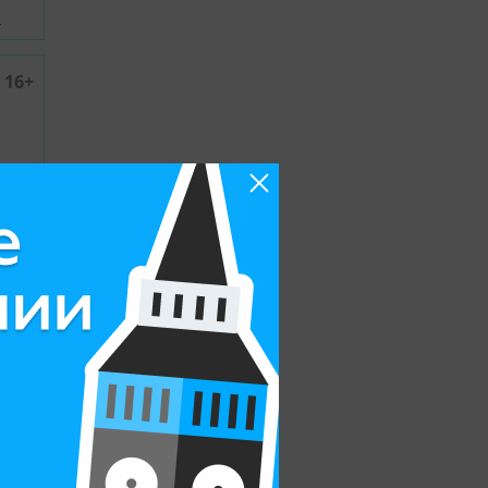
и
16+
ентов
и
16+
ентов
и