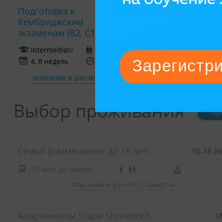
Подготовка к
16+
Кембриджским
экзаменам (B2, C1)
Intermediate
до 15 студентов
4, 8 недель
45 минут
описание и расчет стоимости
Выбор проживания
Над
Семья (размещение до 18 лет)
16-18 л
50 мин. до школы
описание и расчет стоимости
Апартаменты Scape Shoreditch
1