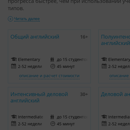
прогресса быстрее, чем при использовании уч
типов.
Читать далее
+
Общий английский
Полуинтен
16+
английски
Elementary
до 15 студентов
Elementar
2-52 недели
45 минут
2-52 неде
описание и расчет стоимости
описание 
Интенсивный деловой
Деловой а
30+
английский
Intermediate
до 15 студентов
Intermedia
2-52 недели
45 минут
2-52 неде