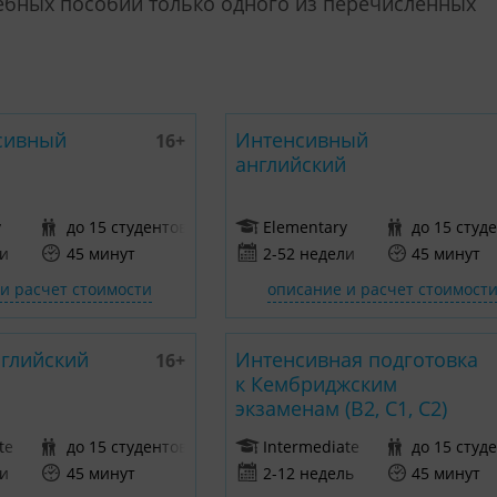
ебных пособий только одного из перечисленных
сивный
Интенсивный
16+
й
английский
y
до 15 студентов
Elementary
до 15 студ
ли
45 минут
2-52 недели
45 минут
и расчет стоимости
описание и расчет стоимост
нглийский
Интенсивная подготовка
16+
к Кембриджским
экзаменам (B2, C1, C2)
te
до 15 студентов
Intermediate
до 15 студ
ли
45 минут
2-12 недель
45 минут