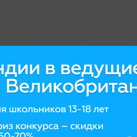
чебных программ с сильнейшей ориентацией на
у в российском высшем образовании не существует
ажировка» или «учебная практика»;
риентированные на взрослых людей любого возраста
станционном форматах и, как правило, ведут к