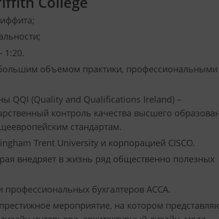
fith College
риффита;
альности;
 1:20.
большим объемом практики, профессиональными
QI (Quality and Qualifications Ireland) –
дарственный контроль качества высшего образова
бщеевропейским стандартам.
gham Trent University и корпорацией CISCO.
рая внедряет в жизнь ряд общественно полезных
ии профессиональных бухгалтеров ACCA.
 престижное мероприятие, на котором представля