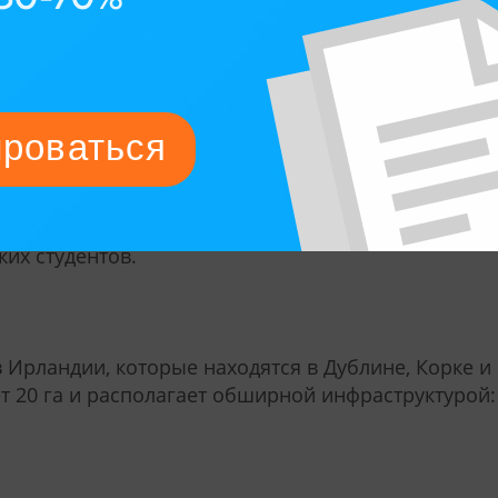
шении квалификации либо переквалификации;
е обладают единообразной структурой и зачастую
ям (право, языки), но и по образовательным уров
фикации), типам предлагаемых программ (практиче
расту студентов (lifelong learning). Именно поэто
акультетов не обладает строгим единообразием и
их студентов.
 Ирландии, которые находятся в Дублине, Корке и
т 20 га и располагает обширной инфраструктурой: