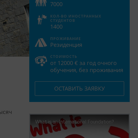
7000
КОЛ-ВО ИНОСТРАННЫХ
СТУДЕНТОВ
1400
ПРОЖИВАНИЕ
Резиденция
СТОИМОСТЬ
от 12000 € за год очного
обучения, без проживания
ОСТАВИТЬ ЗАЯВКУ
тысяч
What is an International Foundation?