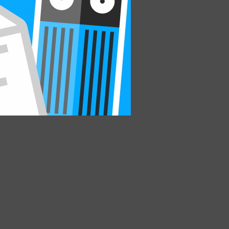
ням
ское
му