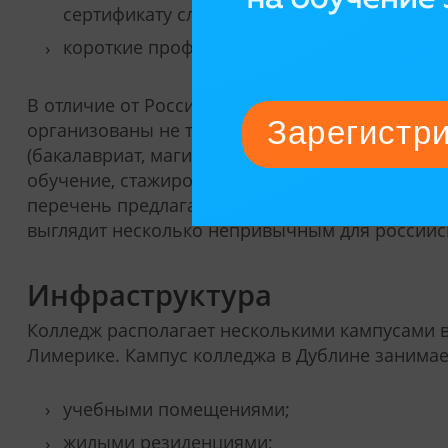
сертификату слушателя, документу о повы
короткие профессиональные программы.
В отличие от России факультеты в Ирландии н
организованы не только по предметным област
(бакалавриат, магистратура, повышение квали
обучение, стажировки, короткие программы), воз
перечень предлагаемых колледжем Гриффита ф
выглядит несколько непривычным для российск
Инфраструктура
Колледж располагает несколькими кампусами в
Лимерике. Кампус колледжа в Дублине занимае
учебными помещениями;
жилыми резиденциями;