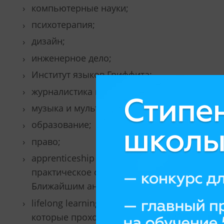
компьютерные науки;
психотерапия;
дизайн;
инженерное дело;
Институт языков Гриффита;
журналистика и медиа;
музыка и мультимедиа;
образование;
право;
apprenticeship – особая разновидность у
практическое обучение, аналогов котором
Ближайшим аналогом являются понятия «ст
lifelong learning – учебные программы, о
которые проходят в очном, заочном или ди