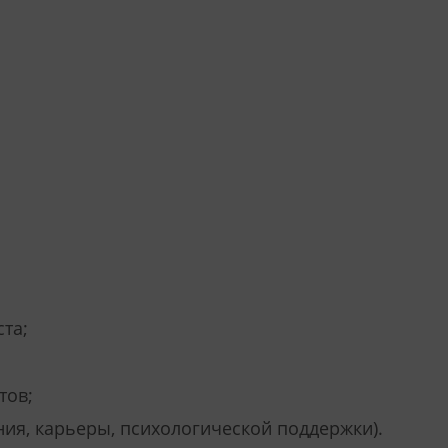
та;
тов;
ия, карьеры, психологической поддержки).