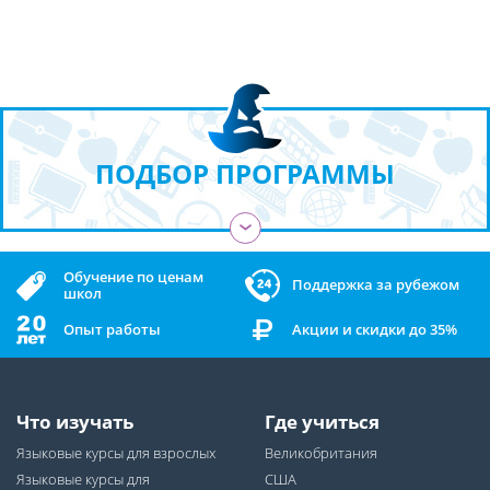
ПОДБОР ПРОГРАММЫ
›
Обучение по ценам
Поддержка за рубежом
школ
Опыт работы
Акции и скидки до 35%
Что изучать
Где учиться
Языковые курсы для взрослых
Великобритания
Языковые курсы для
США