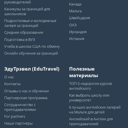
руководителей
Канада
Каникулы за границей для
Мальта
школьников
Швейцария
Подростковые и молодежные
ОАЭ
лагеря за границей
Ирландия
Среднее образование
Испания
Подготовка в ВУЗ
Учеба в школах США по обмену
Онлайн обучение за границей
ЭдуТрэвел (EduTravel)
Полезные
материалы
О нас
ТОП-5 недорогих курсов
Контакты
английского
Отзывы о нас и обучении
Как выбрать школу или
Партнерская программа
университет
Сотрудничество с
6 лучших английских лагерей
преподавателями
на Мальте для детей
For partners
Английский в Англии для
Наши партнеры
преподавателей