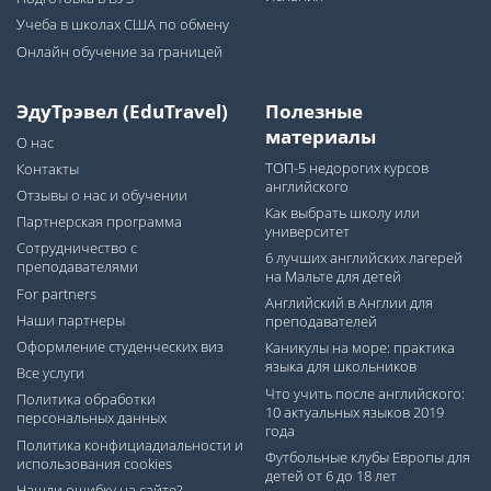
Учеба в школах США по обмену
Онлайн обучение за границей
ЭдуТрэвел (EduTravel)
Полезные
материалы
О нас
ТОП-5 недорогих курсов
Контакты
английского
Отзывы о нас и обучении
Как выбрать школу или
Партнерская программа
университет
Сотрудничество с
6 лучших английских лагерей
преподавателями
на Мальте для детей
For partners
Английский в Англии для
Наши партнеры
преподавателей
Оформление студенческих виз
Каникулы на море: практика
языка для школьников
Все услуги
Что учить после английского:
Политика обработки
10 актуальных языков 2019
персональных данных
года
Политика конфициадиальности и
Футбольные клубы Европы для
использования cookies
детей от 6 до 18 лет
Нашли ошибку на сайте?