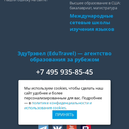
Высшее образование в США:
бакалавриат, магистратура
Международные
сетевые школы
изучения языков
ЭдуТрэвел (EduTravel) — агентство
образования за рубежом
+7 495 935-85-45
edu@edutravel.ru
Мы используем cookies, чтобы сделать наш
сайт удобнее и более
персонализированным для вас. Подробнее
— в
политике конфиденциальности и
Telegram
использования cookies
.
ПРИНЯТЬ
Присоединяйтесь к нам: