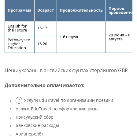
Период
Программа
Возраст
Продолжительность
проведения
English for
15-17
the Future
28 июня – 8
1-6 недель
августа
Pathways to
Higher
16-20
Education
Цены указаны в английских фунтах стерлингов GBP.
Дополнительно оплачивается:
Услуги EduTravel по организации поездки
Услуги EduTravel по оформлению визы
Консульский сбор
Банковские расходы
Авиаперелёт