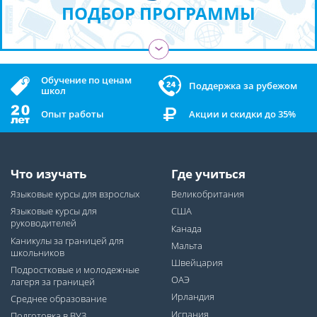
ПОДБОР ПРОГРАММЫ
›
Обучение по ценам
Поддержка за рубежом
школ
Опыт работы
Акции и скидки до 35%
Что изучать
Где учиться
Языковые курсы для взрослых
Великобритания
Языковые курсы для
США
руководителей
Канада
Каникулы за границей для
Мальта
школьников
Швейцария
Подростковые и молодежные
ОАЭ
лагеря за границей
Ирландия
Среднее образование
Испания
Подготовка в ВУЗ