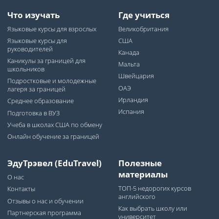
Что изучать
Где учиться
Языковые курсы для взрослых
Великобритания
Языковые курсы для
США
руководителей
Канада
Каникулы за границей для
Мальта
школьников
Швейцария
Подростковые и молодежные
ОАЭ
лагеря за границей
Ирландия
Среднее образование
Испания
Подготовка в ВУЗ
Учеба в школах США по обмену
Онлайн обучение за границей
ЭдуТрэвел (EduTravel)
Полезные
материалы
О нас
ТОП-5 недорогих курсов
Контакты
английского
Отзывы о нас и обучении
Как выбрать школу или
Партнерская программа
университет