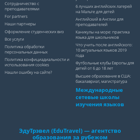
Сотрудничество с
6 лучших английских лагерей
преподавателями
на Мальте для детей
For partners
Английский в Англии для
Наши партнеры
преподавателей
Оформление студенческих виз
Каникулы на море: практика
языка для школьников
Все услуги
Что учить после английского:
Политика обработки
10 актуальных языков 2019
персональных данных
года
Политика конфициадиальности и
Футбольные клубы Европы для
использования cookies
детей от 6 до 18 лет
Нашли ошибку на сайте?
Высшее образование в США:
бакалавриат, магистратура
Международные
сетевые школы
изучения языков
ЭдуТрэвел (EduTravel) — агентство
образования за рубежом