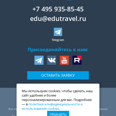
+7 495 935-85-45
edu@edutravel.ru
Telegram
Присоединяйтесь к нам:
ОСТАВИТЬ ЗАЯВКУ
Мы используем cookies, чтобы сделать наш
109044
,
Россия
,
Москва
,
сайт удобнее и более
ул. Воронцовская, д. 20,
персонализированным для вас. Подробнее
2-й подъезд, 1-ый этаж
— в
политике конфиденциальности и
© ООО «Трэвелмарт сервис», 1999—2026
использования cookies
.
Все права защищены. Перепечатка, полное или частичное копирование
материалов сайта запрещены.
ПРИНЯТЬ