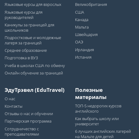
Языковые курсы для взрослых
Великобритания
Языковые курсы для
США
руководителей
Канада
Каникулы за границей для
Мальта
школьников
Швейцария
Подростковые и молодежные
ОАЭ
лагеря за границей
Ирландия
Среднее образование
Испания
Подготовка в ВУЗ
Учеба в школах США по обмену
Онлайн обучение за границей
ЭдуТрэвел (EduTravel)
Полезные
материалы
О нас
ТОП-5 недорогих курсов
Контакты
английского
Отзывы о нас и обучении
Как выбрать школу или
Партнерская программа
университет
Сотрудничество с
6 лучших английских лагерей
преподавателями
на Мальте для детей