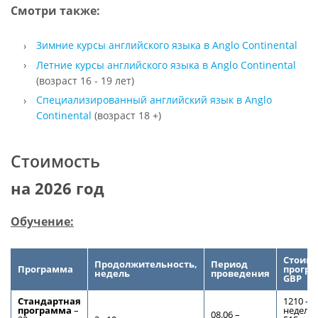
Смотри также:
Зимние курсы английского языка в Anglo Continental
Летние курсы английского языка в Anglo Continental
(возраст 16 - 19 лет)
Специализированный английский язык в Anglo
Continental
(возраст 18 +)
Стоимость
на 2026 год
Обучение:
Стоимо
Продолжительность,
Период
Программа
прогр
недель
проведения
GBP
Стандартная
1210 – з
программа
–
недели;
08.06 –