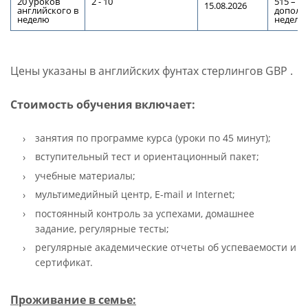
20 уроков
2 - 10
515 – к
15.08.2026
английского в
дополн
неделю
неделя
Цены указаны в английских фунтах стерлингов GBP .
Стоимость обучения включает:
занятия по программе курса (уроки по 45 минут);
вступительный тест и ориентационный пакет;
учебные материалы;
мультимедийный центр, E-mail и Internet;
постоянный контроль за успехами, домашнее
задание, регулярные тесты;
регулярные академические отчеты об успеваемости и
сертификат.
Проживание в семье: