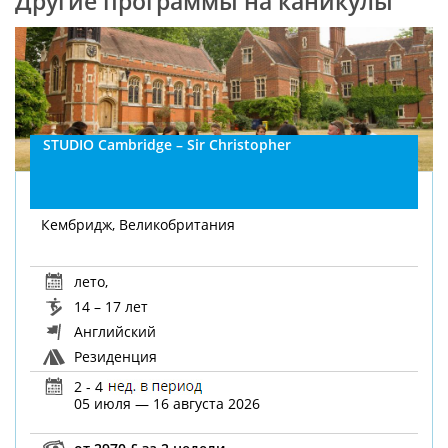
Другие программы на каникулы
STUDIO Cambridge – Sir Christopher
Кембридж, Великобритания
лето
,
14 – 17 лет
Английский
Резиденция
2 - 4
05 июля — 16 августа 2026
от 2970 £ за 2 недели