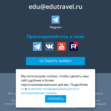
edu@edutravel.ru
Telegram
Присоединяйтесь к нам:
ОСТАВИТЬ ЗАЯВКУ
Мы используем cookies, чтобы сделать наш
109044
,
Россия
,
Москва
,
сайт удобнее и более
ул. Воронцовская, д. 20,
персонализированным для вас. Подробнее
2-й подъезд, 1-ый этаж
— в
политике конфиденциальности и
© ООО «Трэвелмарт сервис», 1999—2026
использования cookies
.
Все права защищены. Перепечатка, полное или частичное копирование
материалов сайта запрещены.
ПРИНЯТЬ
Проект ЭдуТрэвел (EduTravel) оставляет за собой право использовать
технологию «cookies». «Cookies» не содержат конфиденциальную информацию
и не передаются третьим лицам