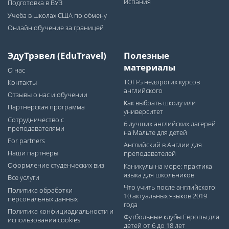
Испания
Подготовка в ВУЗ
Учеба в школах США по обмену
Онлайн обучение за границей
ЭдуТрэвел (EduTravel)
Полезные
материалы
О нас
ТОП-5 недорогих курсов
Контакты
английского
Отзывы о нас и обучении
Как выбрать школу или
Партнерская программа
университет
Сотрудничество с
6 лучших английских лагерей
преподавателями
на Мальте для детей
For partners
Английский в Англии для
Наши партнеры
преподавателей
Оформление студенческих виз
Каникулы на море: практика
языка для школьников
Все услуги
Что учить после английского:
Политика обработки
10 актуальных языков 2019
персональных данных
года
Политика конфициадиальности и
Футбольные клубы Европы для
использования cookies
детей от 6 до 18 лет