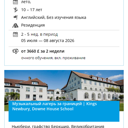
лето
,
10 – 17 лет
Английский, Без изучения языка
Резиденция
2 - 5
05 июля — 08 августа 2026
от 3660 £ за 2 недели
Музыкальный лагерь за границей | Kings
Newbury, Downe House School
Ньюбери, графство Беркшир, Великобритания