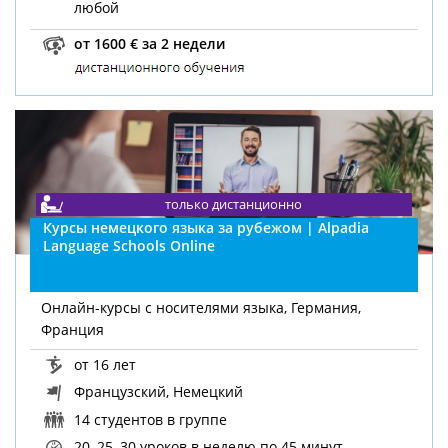
любой
от 1600 € за 2 недели
только дистанционно
Курсы немецкого языка за рубежом | Alpadia
Language Schools Online
Онлайн-курсы с носителями языка, Германия,
Франция
от 16 лет
Французский, Немецкий
14 студентов в группе
20, 25, 30 уроков в неделю
по 45 минут