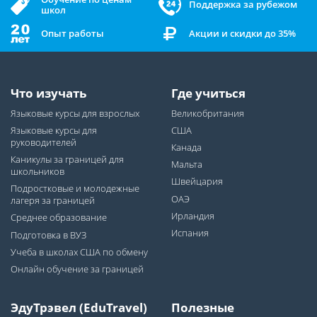
Поддержка за рубежом
школ
Опыт работы
Акции и скидки до 35%
Что изучать
Где учиться
Языковые курсы для взрослых
Великобритания
Языковые курсы для
США
руководителей
Канада
Каникулы за границей для
Мальта
школьников
Швейцария
Подростковые и молодежные
ОАЭ
лагеря за границей
Ирландия
Среднее образование
Испания
Подготовка в ВУЗ
Учеба в школах США по обмену
Онлайн обучение за границей
ЭдуТрэвел (EduTravel)
Полезные