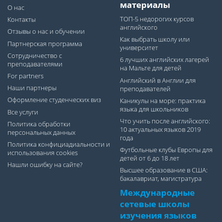
материалы
О нас
ТОП-5 недорогих курсов
Контакты
английского
Отзывы о нас и обучении
Как выбрать школу или
Партнерская программа
университет
Сотрудничество с
6 лучших английских лагерей
преподавателями
на Мальте для детей
For partners
Английский в Англии для
Наши партнеры
преподавателей
Оформление студенческих виз
Каникулы на море: практика
языка для школьников
Все услуги
Что учить после английского:
Политика обработки
10 актуальных языков 2019
персональных данных
года
Политика конфициадиальности и
Футбольные клубы Европы для
использования cookies
детей от 6 до 18 лет
Нашли ошибку на сайте?
Высшее образование в США:
бакалавриат, магистратура
Международные
сетевые школы
изучения языков