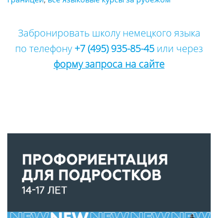
Забронировать школу немецкого языка
по телефону
+7 (495) 935-85-45
или через
форму запроса на сайте