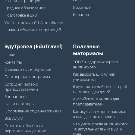
лагеря за границей
Ирландия
Среднее образование
Испания
Подготовка в ВУЗ
Учеба в школах США по обмену
Онлайн обучение за границей
ЭдуТрэвел (EduTravel)
Полезные
материалы
О нас
ТОП-5 недорогих курсов
Контакты
английского
Отзывы о нас и обучении
Как выбрать школу или
Партнерская программа
университет
Сотрудничество с
6 лучших английских лагерей
преподавателями
на Мальте для детей
For partners
Английский в Англии для
Наши партнеры
преподавателей
Оформление студенческих виз
Каникулы на море: практика
языка для школьников
Все услуги
Что учить после английского:
Политика обработки
10 актуальных языков 2019
персональных данных
года