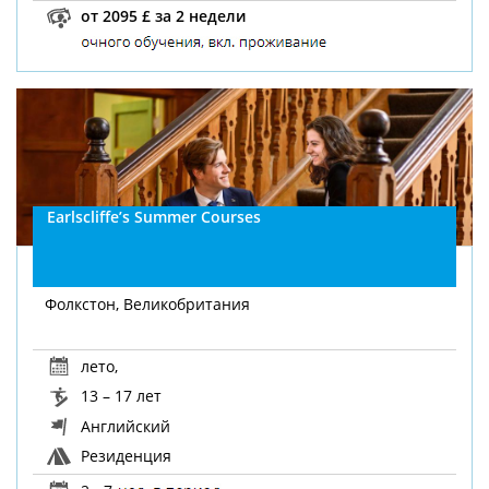
от 2095 £ за 2 недели
Earlscliffe’s Summer Courses
Фолкстон, Великобритания
лето
,
13 – 17 лет
Английский
Резиденция