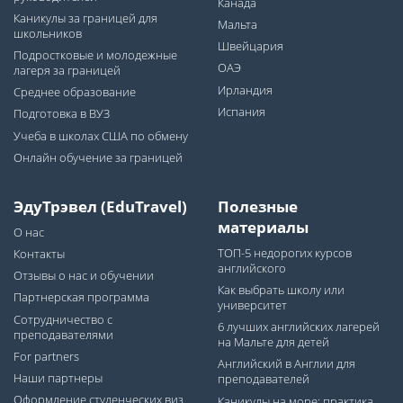
Канада
Каникулы за границей для
Мальта
школьников
Швейцария
Подростковые и молодежные
ОАЭ
лагеря за границей
Ирландия
Среднее образование
Испания
Подготовка в ВУЗ
Учеба в школах США по обмену
Онлайн обучение за границей
ЭдуТрэвел (EduTravel)
Полезные
материалы
О нас
ТОП-5 недорогих курсов
Контакты
английского
Отзывы о нас и обучении
Как выбрать школу или
Партнерская программа
университет
Сотрудничество с
6 лучших английских лагерей
преподавателями
на Мальте для детей
For partners
Английский в Англии для
Наши партнеры
преподавателей
Оформление студенческих виз
Каникулы на море: практика