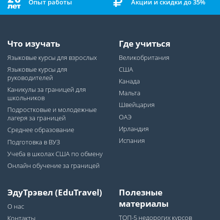
Опыт работы
Акции и скидки до 35%
Что изучать
Где учиться
Языковые курсы для взрослых
Великобритания
Языковые курсы для
США
руководителей
Канада
Каникулы за границей для
Мальта
школьников
Швейцария
Подростковые и молодежные
ОАЭ
лагеря за границей
Ирландия
Среднее образование
Испания
Подготовка в ВУЗ
Учеба в школах США по обмену
Онлайн обучение за границей
ЭдуТрэвел (EduTravel)
Полезные
материалы
О нас
ТОП-5 недорогих курсов
Контакты