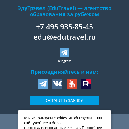
ЭдуТрэвел (EduTravel) — агентство
образования за рубежом
+7 495 935-85-45
edu@edutravel.ru
Telegram
Присоединяйтесь к нам:
ОСТАВИТЬ ЗАЯВКУ
Мы используем cookies, чтобы сделать наш
109044
,
Россия
,
Москва
,
сайт удобнее и более
ул. Воронцовская, д. 20,
персонализированным для вас. Подробнее
2-й подъезд, 1-ый этаж