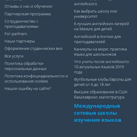
английского
Отзывы о нас и обучении
Как выбрать школу или
Партнерская программа
университет
Сотрудничество с
6 лучших английских лагерей
преподавателями
на Мальте для детей
For partners
Английский в Англии для
Наши партнеры
преподавателей
Оформление студенческих виз
Каникулы на море: практика
языка для школьников
Все услуги
Что учить после английского:
Политика обработки
10 актуальных языков 2019
персональных данных
года
Политика конфициадиальности и
Футбольные клубы Европы для
использования cookies
детей от 6 до 18 лет
Нашли ошибку на сайте?
Высшее образование в США:
бакалавриат, магистратура
Международные
сетевые школы
изучения языков